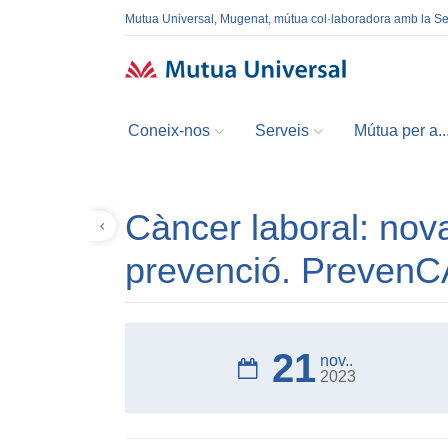
Mutua Universal, Mugenat, mútua col·laboradora amb la S
Coneix-nos
Serveis
Mútua per a..
Càncer laboral: nova
Tornar
prevenció. Preven
21
nov..
2023