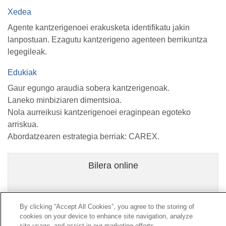
Xedea
Agente kantzerigenoei erakusketa identifikatu jakin
lanpostuan. Ezagutu kantzerigeno agenteen berrikuntza
legegileak.
Edukiak
Gaur egungo araudia sobera kantzerigenoak.
Laneko minbiziaren dimentsioa.
Nola aurreikusi kantzerigenoei eraginpean egoteko
arriskua.
Abordatzearen estrategia berriak: CAREX.
Bilera online
By clicking “Accept All Cookies”, you agree to the storing of
cookies on your device to enhance site navigation, analyze
Kontaktua
|
kontratatzailearen
Profila|
Erreklamazioak
site usage, and assist in our marketing efforts.