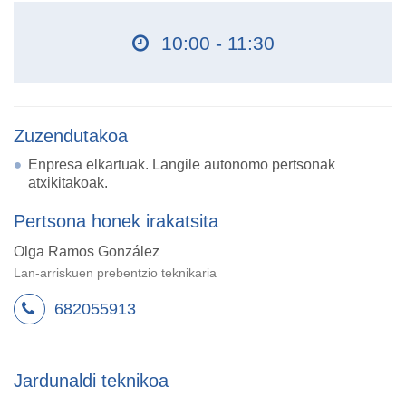
10:00 - 11:30
Zuzendutakoa
Enpresa elkartuak. Langile autonomo pertsonak
atxikitakoak.
Pertsona honek irakatsita
Olga Ramos González
Lan-arriskuen prebentzio teknikaria
682055913
Jardunaldi teknikoa