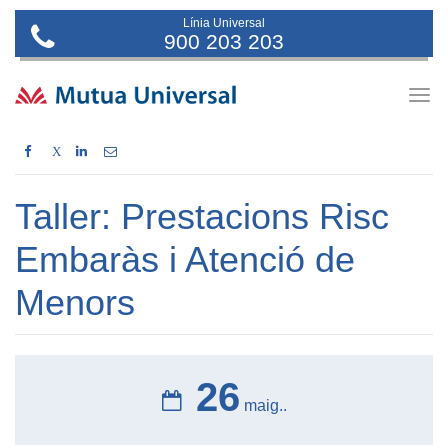
Línia Universal
900 203 203
Togg
navig
X
Taller: Prestacions Risc
Embaràs i Atenció de
Menors
26
maig..