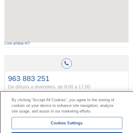
Com arribar-hi?
963 883 251
De dilluns a divendres, de 9.00 a 17.00
By clicking “Accept All Cookies”, you agree to the storing of
cookies on your device to enhance site navigation, analyze
Contacte
|
Perfil del contractant
|
Reclamacions
site usage, and assist in our marketing efforts.
Línia Universal 900 203 203
|
Zona Privada Comissió de
Prestacions Especials
|
Zona Privada Proveïdor Sanitari
Cookies Settings