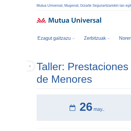
Mutua Universal, Mugenat, Gizarte Segurantzarekin lan egi
Ezagut gaitzazu
Zerbitzuak
Noren
Taller: Prestacione
Volver
de Menores
26
may..