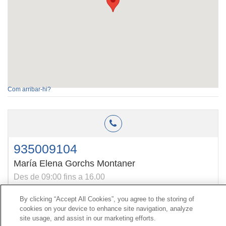
Com arribar-hi?
935009104
María Elena Gorchs Montaner
Des de 09:00 fins a 16.00
By clicking “Accept All Cookies”, you agree to the storing of
cookies on your device to enhance site navigation, analyze
Contacte
|
Perfil del contractant
|
Reclamacions
site usage, and assist in our marketing efforts.
Línia Universal 900 203 203
|
Zona Privada Comissió de