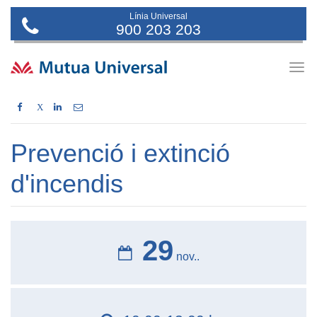
Línia Universal
900 203 203
Togg
navig
X
Prevenció i extinció
d'incendis
29
nov..