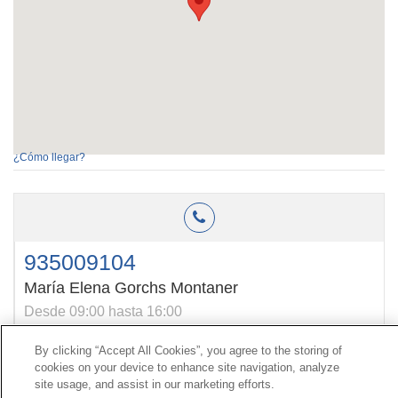
¿Cómo llegar?
935009104
María Elena Gorchs Montaner
Desde 09:00 hasta 16:00
By clicking “Accept All Cookies”, you agree to the storing of
cookies on your device to enhance site navigation, analyze
Kontaktua
|
kontratatzailearen
Profila|
Erreklamazioak
site usage, and assist in our marketing efforts.
Lerro Unibertsala 900 203 203
|
Toki Pribatua Prestazio