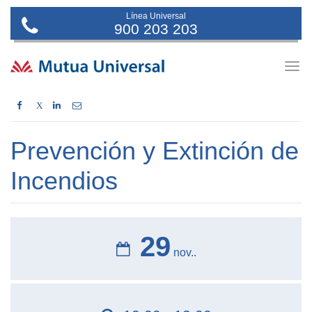
Línea Universal
900 203 203
Togg
navig
X
Prevención y Extinción de
Incendios
29
nov..