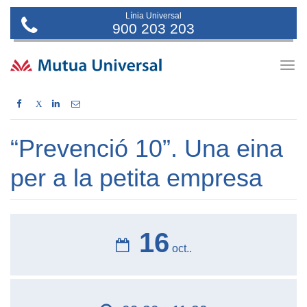
Línia Universal
900 203 203
Togg
navig
X
“Prevenció 10”. Una eina
per a la petita empresa
16
oct..