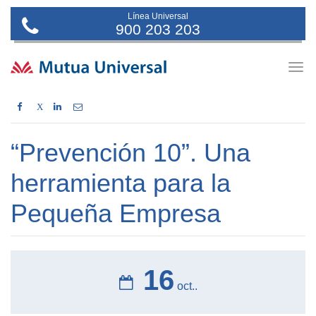
Línea Universal
900 203 203
Togg
navig
X
“Prevención 10”. Una
herramienta para la
Pequeña Empresa
16
oct..