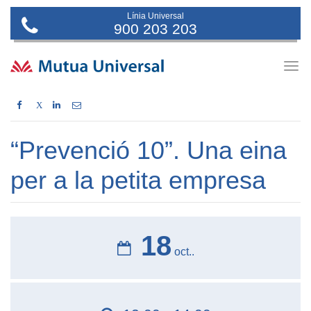
Línia Universal
900 203 203
Togg
navig
X
“Prevenció 10”. Una eina
per a la petita empresa
18
oct..