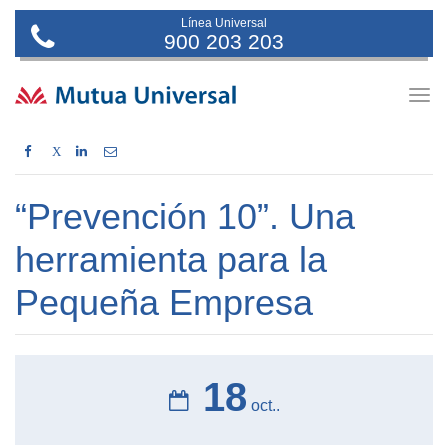
Línea Universal
900 203 203
Togg
navig
X
“Prevención 10”. Una
herramienta para la
Pequeña Empresa
18
oct..