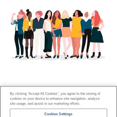
By clicking “Accept All Cookies”, you agree to the storing of
cookies on your device to enhance site navigation, analyze
Contacte
|
Perfil del contractant
|
Reclamacions
site usage, and assist in our marketing efforts.
Línia Universal 900 203 203
|
Zona Privada Comissió de
Cookies Settings
Prestacions Especials
|
Zona Privada Proveïdor Sanitari