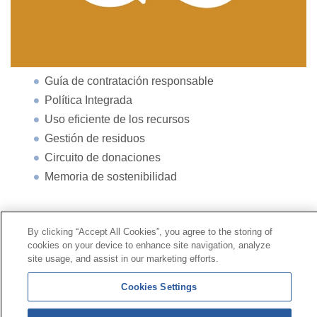
Guía de contratación responsable
Política Integrada
Uso eficiente de los recursos
Gestión de residuos
Circuito de donaciones
Memoria de sostenibilidad
Contacto
|
Perfil del contratante
|
Reclamaciones
By clicking “Accept All Cookies”, you agree to the storing of
Línea Universal 900 203 203
|
Zona Privada Comisión de
cookies on your device to enhance site navigation, analyze
Prestaciones Especiales
|
Zona Privada Proveedor
site usage, and assist in our marketing efforts.
Sanitario
Cookies Settings
© Mutua Universal 2026 |
Mapa del sitio
|
Aviso legal