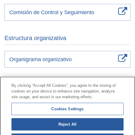
Comisión de Control y Seguimiento
Estructura organizativa
Organigrama organizativo
Contacto
|
Perfil del contratante
|
Reclamaciones
By clicking “Accept All Cookies”, you agree to the storing of
Línea Universal 900 203 203
|
Zona Privada Comisión de
cookies on your device to enhance site navigation, analyze
Prestaciones Especiales
|
Zona Privada Proveedor
site usage, and assist in our marketing efforts.
Sanitario
Cookies Settings
© Mutua Universal 2026 |
Mapa del sitio
|
Aviso legal
Reject All
|
Política de Protección de Datos
|
Politica de
cookies