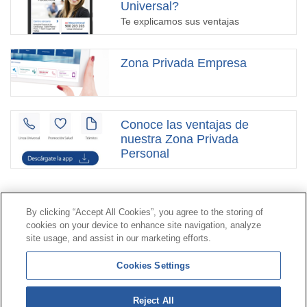
Universal?
Te explicamos sus ventajas
Zona Privada Empresa
Conoce las ventajas de
nuestra Zona Privada
Personal
Contacto
|
Perfil del contratante
|
Reclamaciones
By clicking “Accept All Cookies”, you agree to the storing of
Línea Universal 900 203 203
|
Zona Privada Comisión de
cookies on your device to enhance site navigation, analyze
Prestaciones Especiales
|
Zona Privada Proveedor
site usage, and assist in our marketing efforts.
Sanitario
Cookies Settings
© Mutua Universal 2026 |
Mapa del sitio
|
Aviso legal
Reject All
|
Política de Protección de Datos
|
Politica de