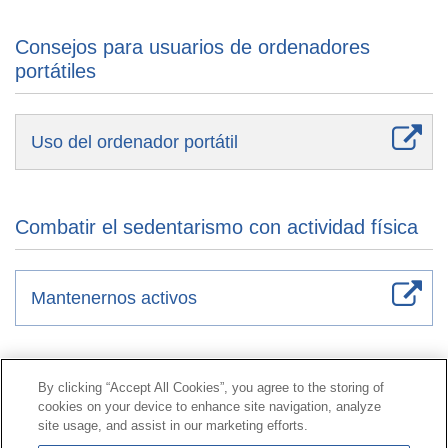
Consejos para usuarios de ordenadores
portátiles
Uso del ordenador portátil
Combatir el sedentarismo con actividad física
Mantenernos activos
Contacto
|
Perfil del contratante
|
Reclamaciones
By clicking “Accept All Cookies”, you agree to the storing of
Línea Universal 900 203 203
|
Zona Privada Comisión de
cookies on your device to enhance site navigation, analyze
Prestaciones Especiales
|
Zona Privada Proveedor
site usage, and assist in our marketing efforts.
Sanitario