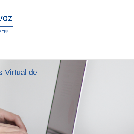
voz
a App
 Virtual de