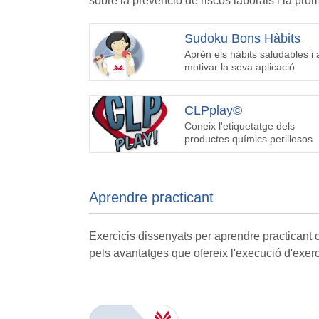
sobre la prevenció de riscos laborals i la prom
Sudoku Bons Hàbits
Aprèn els hàbits saludables i 
motivar la seva aplicació
CLPplay©
Coneix l'etiquetatge dels
productes químics perillosos
Aprendre practicant
Exercicis dissenyats per aprendre practicant c
pels avantatges que ofereix l'execució d'exer