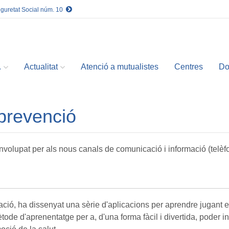
eguretat Social núm. 10
.
Actualitat
Atenció a mutualistes
Centres
Do
 prevenció
lupat per als nous canals de comunicació i informació (telèfons 
ació, ha dissenyat una sèrie d'aplicacions per aprendre jugant e
ode d'aprenentatge per a, d'una forma fàcil i divertida, poder in