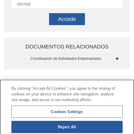
Accede
DOCUMENTOS RELACIONADOS
Coordinación de Actividades Empresariales
Contacto
|
Perfil del contratante
|
Reclamaciones
By clicking “Accept All Cookies”, you agree to the storing of
Línea Universal 900 203 203
|
Zona Privada Comisión de
cookies on your device to enhance site navigation, analyze
Prestaciones Especiales
|
Zona Privada Proveedor
site usage, and assist in our marketing efforts.
Sanitario
Cookies Settings
© Mutua Universal 2026 |
Mapa del sitio
|
Aviso legal
Reject All
|
Política de Protección de Datos
|
Politica de