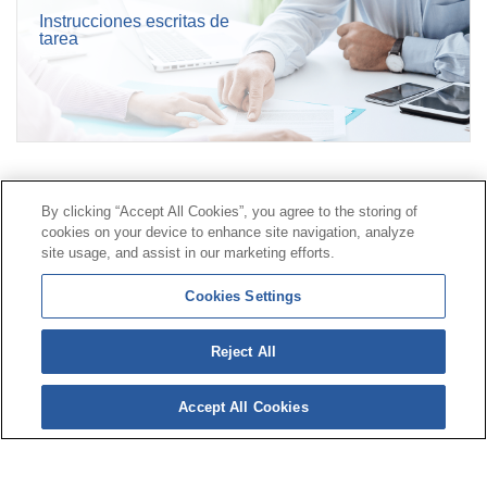
Instrucciones escritas de
tarea
Contacto
|
Perfil del contratante
|
Reclamaciones
By clicking “Accept All Cookies”, you agree to the storing of
Línea Universal 900 203 203
|
Zona Privada Comisión de
cookies on your device to enhance site navigation, analyze
Prestaciones Especiales
|
Zona Privada Proveedor
site usage, and assist in our marketing efforts.
Sanitario
Cookies Settings
© Mutua Universal 2026 |
Mapa del sitio
|
Aviso legal
Reject All
|
Política de Protección de Datos
|
Politica de
cookies
Accept All Cookies
Síguenos en:
𝕏