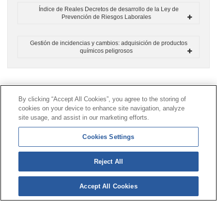
Índice de Reales Decretos de desarrollo de la Ley de
Prevención de Riesgos Laborales
Gestión de incidencias y cambios: adquisición de productos
químicos peligrosos
Contacto
|
Perfil del contratante
|
Reclamaciones
By clicking “Accept All Cookies”, you agree to the storing of
Línea Universal 900 203 203
|
Zona Privada Comisión de
cookies on your device to enhance site navigation, analyze
Prestaciones Especiales
|
Zona Privada Proveedor
site usage, and assist in our marketing efforts.
Sanitario
Cookies Settings
© Mutua Universal 2026 |
Mapa del sitio
|
Aviso legal
Reject All
|
Política de Protección de Datos
|
Politica de
cookies
Accept All Cookies
Síguenos en:
𝕏