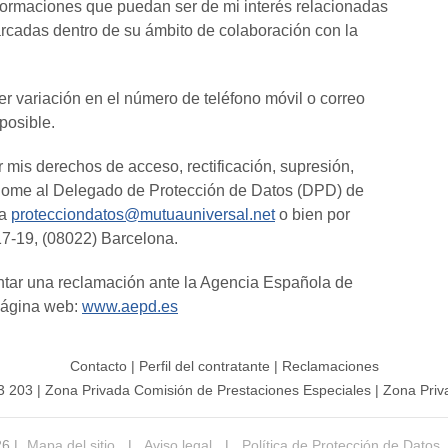
nformaciones que puedan ser de mi interés relacionadas
rcadas dentro de su ámbito de colaboración con la
r variación en el número de teléfono móvil o correo
 posible.
r mis derechos de acceso, rectificación, supresión,
iéndome al Delegado de Protección de Datos (DPD) de
 a
protecciondatos@mutuauniversal.net
o bien por
 17-19, (08022) Barcelona.
tar una reclamación ante la Agencia Española de
página web:
www.aepd.es
Contacto
|
Perfil del contratante
|
Reclamaciones
3 203
|
Zona Privada Comisión de Prestaciones Especiales
|
Zona Priv
26 |
Mapa del sitio
|
Aviso legal
|
Política de Protección de Datos