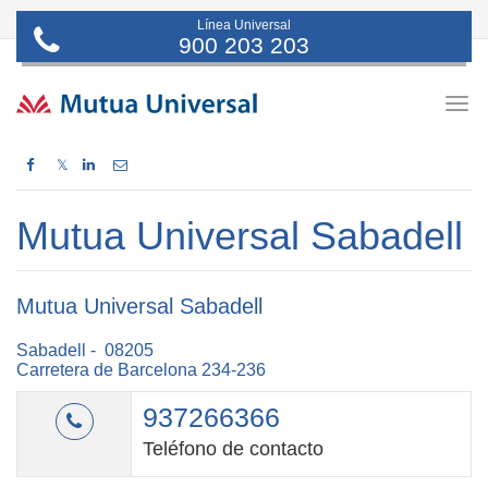
Línea Universal
900 203 203
Togg
navig
𝕏
Mutua Universal Sabadell
Mutua Universal Sabadell
Sabadell - 08205
Carretera de Barcelona 234-236
937266366
Teléfono de contacto