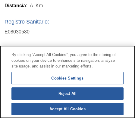
Distancia:
A
Km
Registro Sanitario:
E08030580
Contacto
|
Perfil del contratante
|
Reclamaciones
By clicking “Accept All Cookies”, you agree to the storing of
Línea Universal 900 203 203
|
Zona Privada Comisión de
cookies on your device to enhance site navigation, analyze
Prestaciones Especiales
|
Zona Privada Proveedor
site usage, and assist in our marketing efforts.
Sanitario
Cookies Settings
© Mutua Universal 2026 |
Mapa del sitio
|
Aviso legal
Reject All
|
Política de Protección de Datos
|
Politica de
cookies
Accept All Cookies
Síguenos en:
𝕏