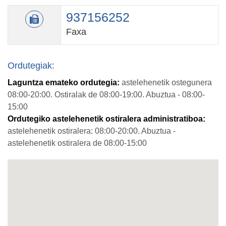
937156252
Faxa
Ordutegiak:
Laguntza emateko ordutegia:
astelehenetik ostegunera
08:00-20:00. Ostiralak de 08:00-19:00. Abuztua - 08:00-
15:00
Ordutegiko astelehenetik ostiralera administratiboa:
astelehenetik ostiralera: 08:00-20:00. Abuztua -
astelehenetik ostiralera de 08:00-15:00