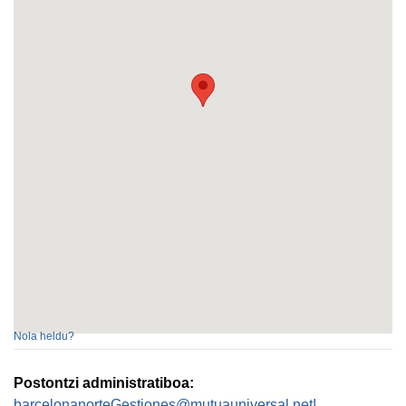
Nola heldu?
Postontzi administratiboa:
barcelonanorteGestiones@mutuauniversal.net!