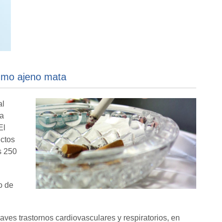
humo ajeno mata
al
na
El
ctos
s 250
o de
aves trastornos cardiovasculares y respiratorios, en