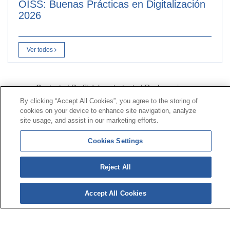
OISS: Buenas Prácticas en Digitalización
2026
Ver todos
Contacto
|
Perfil del contratante
|
Reclamaciones
Línea Universal 900 203 203
|
Zona Privada Comisión de
By clicking “Accept All Cookies”, you agree to the storing of
cookies on your device to enhance site navigation, analyze
Prestaciones Especiales
|
Zona Privada Proveedor
site usage, and assist in our marketing efforts.
Sanitario
Cookies Settings
© Mutua Universal 2026 |
Mapa del sitio
|
Aviso legal
|
Política de Protección de Datos
|
Politica de
Reject All
cookies
Síguenos en:
𝕏
Accept All Cookies