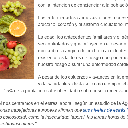
con la intención de concienciar a la poblaci
Las enfermedades cardiovasculares represen
afectar al corazón y al sistema circulatorio,
La edad, los antecedentes familiares y el g
ser controlados y que influyen en el desarro
miocardio, la angina de pecho, o accidentes
existen otros factores de riesgo que podemos
nuestro riesgo a sufrir una enfermedad card
A pesar de los esfuerzos y avances en la pr
vida saludables, destacar, como ejemplo, el
del 15% de la población sufre obesidad o sobrepeso, comenza
. Si nos centramos en el estrés laboral, según un estudio de la
sonas trabajadoras europeas afirman que
sus niveles de estrés
go psicosocial, como la inseguridad laboral, las largas horas de
cerebrovasculares
.”