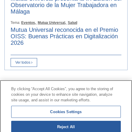
Observatorio de la Mujer Trabajadora en
Málaga
Tema:
Eventos,
Mutua Universal,
Salud
Mutua Universal reconocida en el Premio
OISS: Buenas Prácticas en Digitalización
2026
Ver todos
Contacto
|
Perfil del contratante
|
Reclamaciones
By clicking “Accept All Cookies”, you agree to the storing of
Línea Universal 900 203 203
|
Zona Privada Comisión de
cookies on your device to enhance site navigation, analyze
Prestaciones Especiales
|
Zona Privada Proveedor
site usage, and assist in our marketing efforts.
Sanitario
Cookies Settings
© Mutua Universal 2026 |
Mapa del sitio
|
Aviso legal
Reject All
|
Política de Protección de Datos
|
Politica de