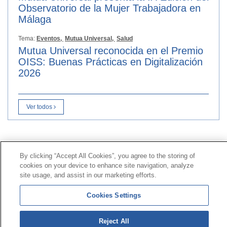
Observatorio de la Mujer Trabajadora en
Málaga
Tema:
Eventos,
Mutua Universal,
Salud
Mutua Universal reconocida en el Premio
OISS: Buenas Prácticas en Digitalización
2026
Ver todos
Contacto
|
Perfil del contratante
|
Reclamaciones
By clicking “Accept All Cookies”, you agree to the storing of
Línea Universal 900 203 203
|
Zona Privada Comisión de
cookies on your device to enhance site navigation, analyze
Prestaciones Especiales
|
Zona Privada Proveedor
site usage, and assist in our marketing efforts.
Sanitario
Cookies Settings
© Mutua Universal 2026 |
Mapa del sitio
|
Aviso legal
|
Política de Protección de Datos
|
Politica de
Reject All