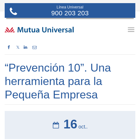
Línea Universal
900 203 203
Togg
navig
𝕏
“Prevención 10”. Una
herramienta para la
Pequeña Empresa
16
oct..