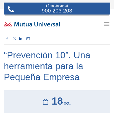
Línea Universal
900 203 203
Togg
navig
𝕏
“Prevención 10”. Una
herramienta para la
Pequeña Empresa
18
oct..