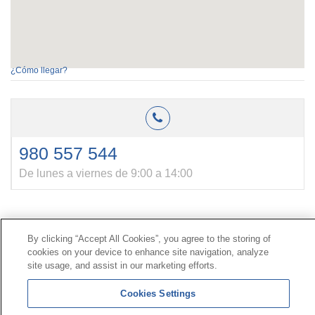
¿Cómo llegar?
980 557 544
De lunes a viernes de 9:00 a 14:00
Contacto
|
Perfil del contratante
|
Reclamaciones
By clicking “Accept All Cookies”, you agree to the storing of
Línea Universal 900 203 203
|
Zona Privada Comisión de
cookies on your device to enhance site navigation, analyze
Prestaciones Especiales
|
Zona Privada Proveedor
site usage, and assist in our marketing efforts.
Sanitario
Cookies Settings
© Mutua Universal 2026 |
Mapa del sitio
|
Aviso legal