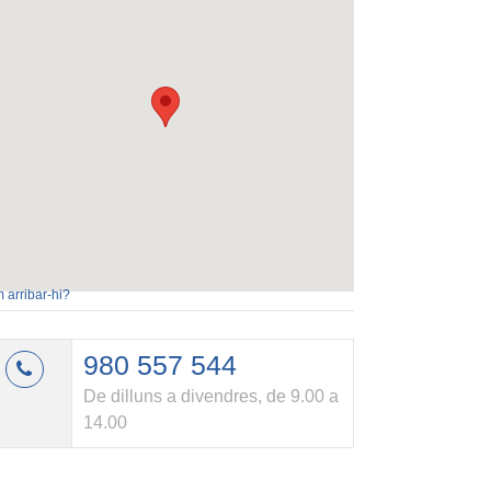
 arribar-hi?
980 557 544
De dilluns a divendres, de 9.00 a
14.00