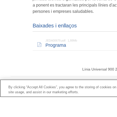
a ponent es tractaran les principals línies d'a
persones i empreses saludables.
Baixades i enllaços
JEDA00679.pdf: 1,88Mb
Programa
Línia Universal 900 
© Mutua Universal
By clicking “Accept All Cookies”, you agree to the storing of cookies on
site usage, and assist in our marketing efforts.