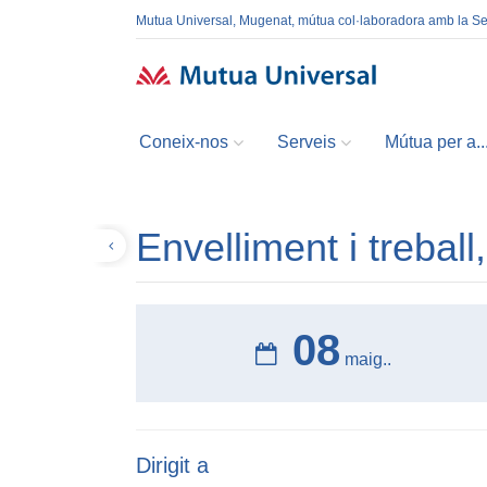
Mutua Universal, Mugenat, mútua col·laboradora amb la S
Coneix-nos
Serveis
Mútua per a..
Envelliment i treball
Tornar
08
maig..
Dirigit a