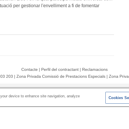
ctuació per gestionar l'envelliment a fi de fomentar
Contacte
|
Perfil del contractant
|
Reclamacions
203 203
|
Zona Privada Comissió de Prestacions Especials
|
Zona Priva
 2026|
Mapa del web
|
Avís legal
|
Política de Protecció de Dades
|
 your device to enhance site navigation, analyze
Cookies Se
Segueix-nos a:
X