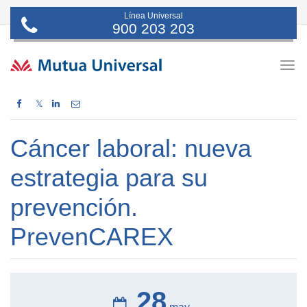
Línea Universal
900 203 203
Togg
navig
𝕏
Cáncer laboral: nueva
estrategia para su
prevención.
PrevenCAREX
28