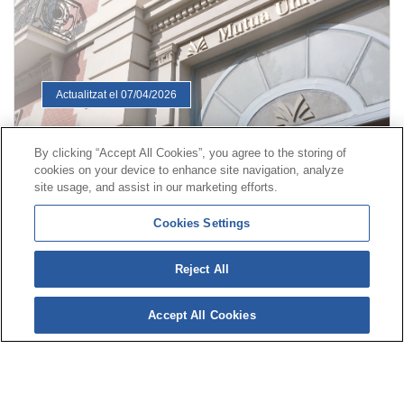
Actualitzat el 07/04/2026
By clicking “Accept All Cookies”, you agree to the storing of
cookies on your device to enhance site navigation, analyze
Contacte
|
Perfil del contractant
|
Reclamacions
site usage, and assist in our marketing efforts.
Línia Universal 900 203 203
|
Zona Privada Comissió de
Cookies Settings
Prestacions Especials
|
Zona Privada Proveïdor Sanitari
Reject All
© Mutua Universal 2026|
Mapa del web
|
Avís legal
|
Política de Protecció de Dades
|
Política de cookies
Accept All Cookies
Segueix-nos a:
X