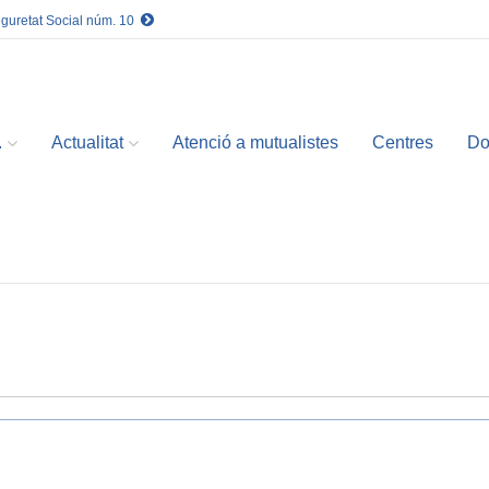
eguretat Social núm. 10
.
Actualitat
Atenció a mutualistes
Centres
Do