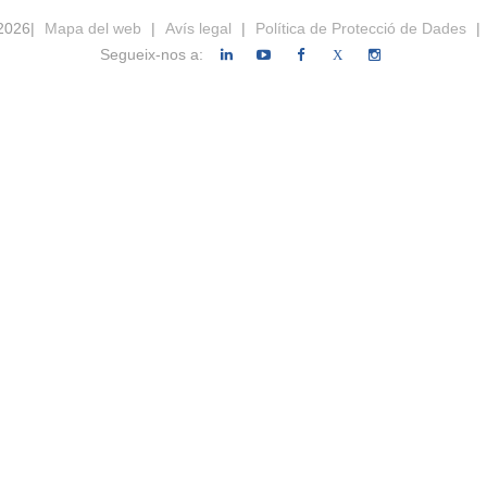
 2026|
Mapa del web
|
Avís legal
|
Política de Protecció de Dades
|
Segueix-nos a:
X