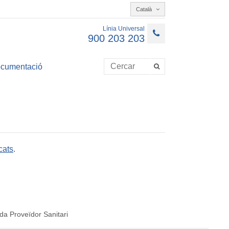
Català
Línia Universal
900 203 203
cumentació
cats
.
da Proveïdor Sanitari