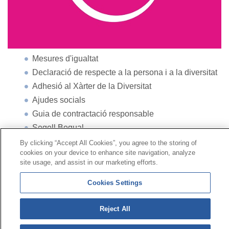
Mesures d'igualtat
Declaració de respecte a la persona i a la diversitat
Adhesió al Xàrter de la Diversitat
Ajudes socials
Guia de contractació responsable
Segell Bequal
By clicking “Accept All Cookies”, you agree to the storing of
cookies on your device to enhance site navigation, analyze
Contacte
|
Perfil del contractant
|
Reclamacions
site usage, and assist in our marketing efforts.
Línia Universal 900 203 203
|
Zona Privada Comissió de
Prestacions Especials
|
Zona Privada Proveïdor Sanitari
Cookies Settings
Reject All
© Mutua Universal 2026|
Mapa del web
|
Avís legal
|
Política de Protecció de Dades
|
Política de cookies