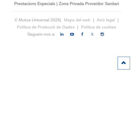
Prestacions Especials
|
Zona Privada Proveïdor Sanitari
© Mutua Universal 2026|
Mapa del web
|
Avís legal
|
Política de Protecció de Dades
|
Política de cookies
Segueix-nos a:
X