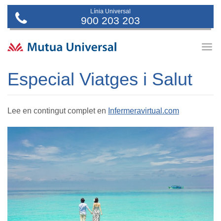
Línia Universal
900 203 203
Togg
navig
Especial Viatges i Salut
Lee en contingut complet en
Infermeravirtual.com