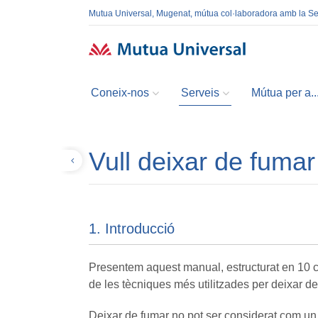
Mutua Universal, Mugenat, mútua col·laboradora amb la S
Coneix-nos
Serveis
Mútua per a..
Vull deixar de fumar
Tornar
1. Introducció
Presentem aquest manual, estructurat en 10 c
de les tècniques més utilitzades per deixar de 
Deixar de fumar no pot ser considerat com un