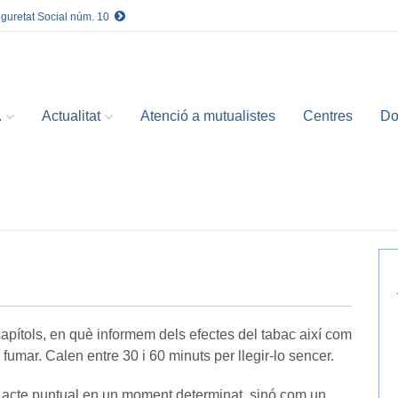
eguretat Social núm. 10
.
Actualitat
Atenció a mutualistes
Centres
Do
apítols, en què informem dels efectes del tabac així com
fumar. Calen entre 30 i 60 minuts per llegir-lo sencer.
 acte puntual en un moment determinat, sinó com un