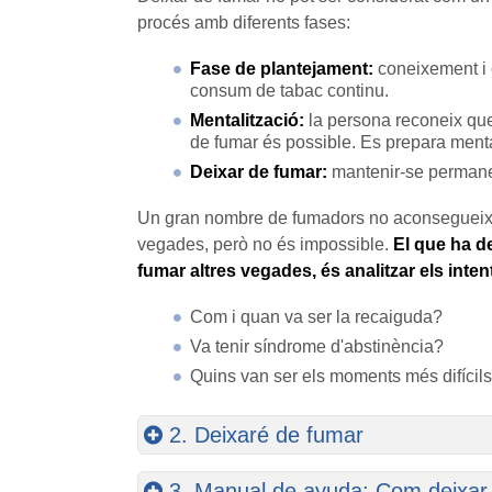
procés amb diferents fases:
Fase de plantejament:
coneixement i 
consum de tabac continu.
Mentalització:
la persona reconeix que
de fumar és possible. Es prepara ment
Deixar de fumar:
mantenir-se permanen
Un gran nombre de fumadors no aconsegueix de
vegades, però no és impossible.
El que ha d
fumar altres vegades, és analitzar els inten
Com i quan va ser la recaiguda?
Va tenir síndrome d'abstinència?
Quins van ser els moments més difícil
2. Deixaré de fumar
3. Manual de ayuda: Com deixar