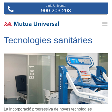
Línia Universal
900 203 203
Togg
navig
Tecnologies sanitàries
La incorporació progressiva de noves tecnologies