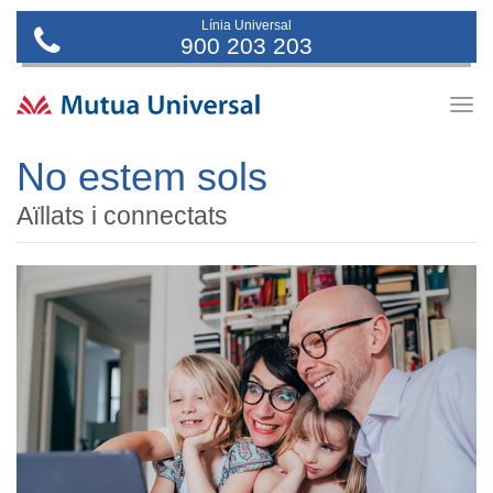
Línia Universal
900 203 203
Togg
navig
No estem sols
Aïllats i connectats