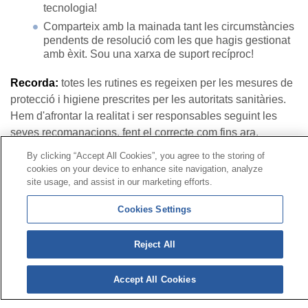
tecnologia!
Comparteix amb la mainada tant les circumstàncies
pendents de resolució com les que hagis gestionat
amb èxit. Sou una xarxa de suport recíproc!
Recorda:
totes les rutines es regeixen per les mesures de
protecció i higiene prescrites per les autoritats sanitàries.
Hem d'afrontar la realitat i ser responsables seguint les
seves recomanacions, fent el correcte com fins ara.
By clicking “Accept All Cookies”, you agree to the storing of
cookies on your device to enhance site navigation, analyze
Contacte
|
Perfil del contractant
|
Reclamacions
site usage, and assist in our marketing efforts.
Línia Universal 900 203 203
|
Zona Privada Comissió de
Prestacions Especials
|
Zona Privada Proveïdor Sanitari
Cookies Settings
Reject All
© Mutua Universal 2026|
Mapa del web
|
Avís legal
|
Política de Protecció de Dades
|
Política de cookies
Segueix-nos a:
Accept All Cookies
X