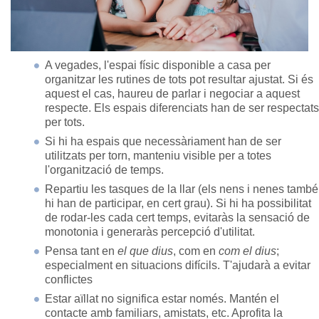
A vegades, l'espai físic disponible a casa per
organitzar les rutines de tots pot resultar ajustat. Si és
aquest el cas, haureu de parlar i negociar a aquest
respecte. Els espais diferenciats han de ser respectats
per tots.
Si hi ha espais que necessàriament han de ser
utilitzats per torn, manteniu visible per a totes
l'organització de temps.
Repartiu les tasques de la llar (els nens i nenes també
hi han de participar, en cert grau). Si hi ha possibilitat
de rodar-les cada cert temps, evitaràs la sensació de
monotonia i generaràs percepció d'utilitat.
Pensa tant en
el que dius
, com en
com el dius
;
especialment en situacions difícils. T'ajudarà a evitar
conflictes
Estar aïllat no significa estar només. Mantén el
contacte amb familiars, amistats, etc. Aprofita la