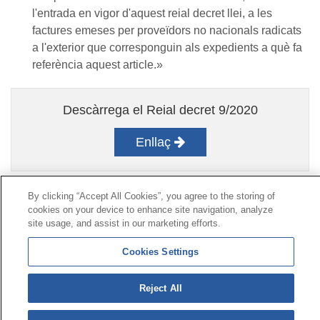
l'entrada en vigor d'aquest reial decret llei, a les
factures emeses per proveïdors no nacionals radicats
a l'exterior que corresponguin als expedients a què fa
referència aquest article.»
Descàrrega el Reial decret 9/2020
Enllaç
By clicking “Accept All Cookies”, you agree to the storing of
Contacte
|
Perfil del contractant
|
Reclamacions
cookies on your device to enhance site navigation, analyze
site usage, and assist in our marketing efforts.
Línia Universal 900 203 203
|
Zona Privada Comissió de
Prestacions Especials
|
Zona Privada Proveïdor Sanitari
Cookies Settings
© Mutua Universal 2026|
Mapa del web
|
Avís legal
|
Reject All
Política de Protecció de Dades
|
Política de cookies
Segueix-nos a:
X