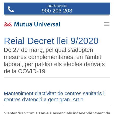
Línia Universal
900 203 203
Togg
navig
Reial Decret llei 9/2020
De 27 de març, pel qual s'adopten
mesures complementàries, en l'àmbit
laboral, per pal·liar els efectes derivats
de la COVID-19
Manteniment d'activitat de centres sanitaris i
centres d'atenció a gent gran. Art.1
S'entendran com a serveis essencials independentment de