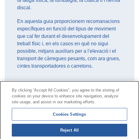
la fatiga física, la lumbàlgia, la ciàtica o l'hèrnia
discal.
En aquesta guia proporcionem recomanacions
específiques en funció del tipus de moviment
que cal fer durant el desenvolupament del
treball físic i, en els casos en què no sigui
possible, mitjans auxiliars per a l'elevació i el
transport de càrregues pesants, com ara grues,
cintes transportadores o carretons.
By clicking “Accept All Cookies”, you agree to the storing of
cookies on your device to enhance site navigation, analyze
Contacte
|
Perfil del contractant
|
Reclamacions
site usage, and assist in our marketing efforts.
Línia Universal 900 203 203
|
Zona Privada Comissió de
Cookies Settings
Prestacions Especials
|
Zona Privada Proveïdor Sanitari
Reject All
© Mutua Universal 2026|
Mapa del web
|
Avís legal
|