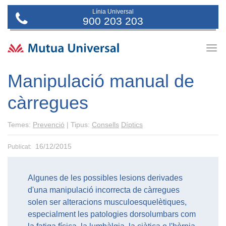
Línia Universal
900 203 203
Togg
navig
Manipulació manual de
càrregues
Temes:
Prevenció
| Tipus:
Consells
Díptics
16/12/2015
Publicat:
Algunes de les possibles lesions derivades
d'una manipulació incorrecta de càrregues
solen ser alteracions musculoesquelètiques,
especialment les patologies dorsolumbars com