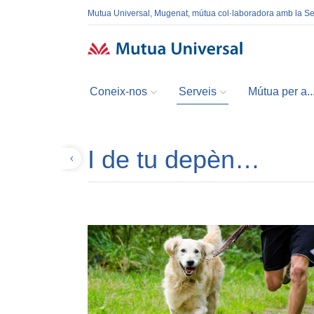
Mutua Universal, Mugenat, mútua col·laboradora amb la S
Coneix-nos
Serveis
Mútua per a..
I de tu depèn…
Tornar