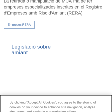
La retirada o manipulació de MCA l'ha de fer
empreses especialitzades inscrites en el Registre
d'Empreses amb Risc d'Amiant (RERA)
Empreses RERA
Legislació sobre
amiant
By clicking “Accept All Cookies”, you agree to the storing of
cookies on your device to enhance site navigation, analyze
Contacte
|
Perfil del contractant
|
Reclamacions
site usage, and assist in our marketing efforts.