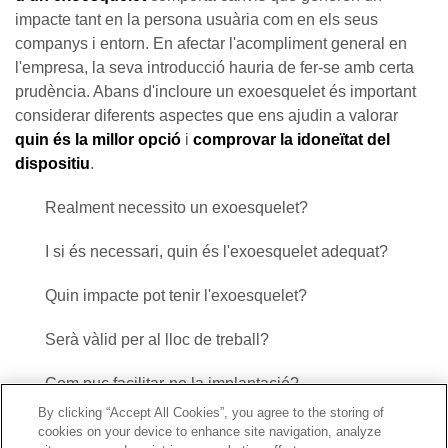
impacte tant en la persona usuària com en els seus
companys i entorn. En afectar l'acompliment general en
l'empresa, la seva introducció hauria de fer-se amb certa
prudència. Abans d'incloure un exoesquelet és important
considerar diferents aspectes que ens ajudin a valorar
quin és la millor opció
i
comprovar la idoneïtat del
dispositiu
.
Realment necessito un exoesquelet?
I si és necessari, quin és l'exoesquelet adequat?
Quin impacte pot tenir l'exoesquelet?
Serà vàlid per al lloc de treball?
Com puc facilitar-ne la implantació?
By clicking “Accept All Cookies”, you agree to the storing of
cookies on your device to enhance site navigation, analyze
Contacte
|
Perfil del contractant
|
Reclamacions