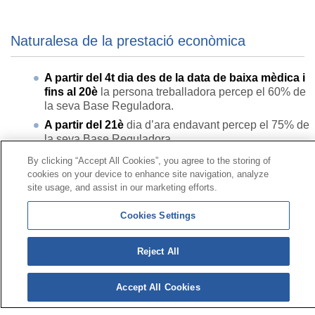
Naturalesa de la prestació econòmica
A partir del 4t dia des de la data de baixa mèdica i
fins al 20è
la persona treballadora percep el 60% de
la seva Base Reguladora.
A partir del 21è
dia d’ara endavant percep el 75% de
la seva Base Reguladora.
By clicking “Accept All Cookies”, you agree to the storing of
cookies on your device to enhance site navigation, analyze
Contacte
|
Perfil del contractant
|
Reclamacions
site usage, and assist in our marketing efforts.
Línia Universal 900 203 203
|
Zona Privada Comissió de
Prestacions Especials
|
Zona Privada Proveïdor Sanitari
Cookies Settings
Reject All
© Mutua Universal 2026|
Mapa del web
|
Avís legal
|
Política de Protecció de Dades
|
Política de cookies
Segueix-nos a:
X
Accept All Cookies