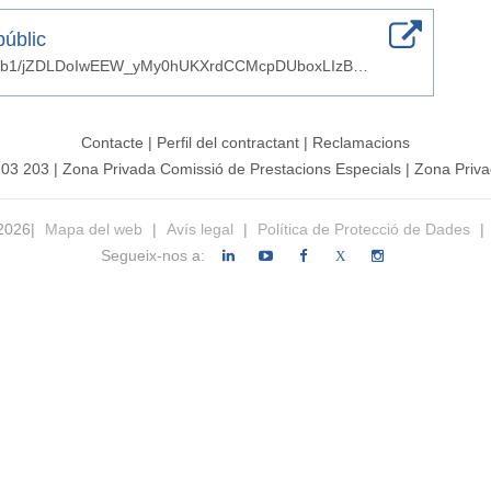
públic
https://contrataciondelestado.es/wps/portal/!ut/p/b1/jZDLDoIwEEW_yMy0hUKXrdCCMcpDUboxLIzB8NgYv18gbqnO7ibnZO4MWKg3RFAuiGCEwhXs0LzbR_Nqx6Hp5mz5TVZxLlPB0BRZjFQVAff0kSHOQj0BPtt61a7KeJkaxDTR0f5MfDSU_- fjykhcfFWGoVREYhioCCWPGfdzQhH9r-8AXL7hP3zzs_8F7IK4PrAArhPdSxAOydjfoZ6wYBUzCCeoFfS201qL9Ok18gMuwKVT/dl4/d5/L2dBISEvZ0FBIS9nQSEh/pw/Z7_AVEQAI930GRPE02BR764FO30G0/act/id=0/p=javax.servlet.include.path_info=QCPjspQCPlistPerfilesQCPAdminAFPListPerfPortletAppView.jsp/381597165857/-/
Contacte
|
Perfil del contractant
|
Reclamacions
203 203
|
Zona Privada Comissió de Prestacions Especials
|
Zona Priva
 2026|
Mapa del web
|
Avís legal
|
Política de Protecció de Dades
|
Segueix-nos a:
X