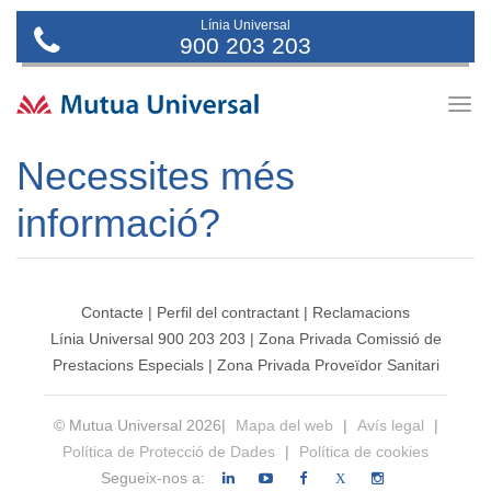
Línia Universal
900 203 203
Togg
navig
Necessites més
informació?
Contacte
|
Perfil del contractant
|
Reclamacions
Línia Universal 900 203 203
|
Zona Privada Comissió de
Prestacions Especials
|
Zona Privada Proveïdor Sanitari
© Mutua Universal 2026|
Mapa del web
|
Avís legal
|
Política de Protecció de Dades
|
Política de cookies
Segueix-nos a:
X